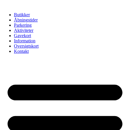
Videre
til
Butikker
indhold
Åbningstider
Parkering
Aktiviteter
Gavekort
Information
Oversigtskort
Kontakt