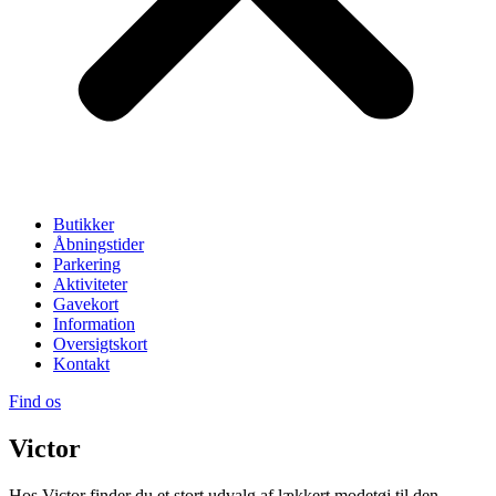
Butikker
Åbningstider
Parkering
Aktiviteter
Gavekort
Information
Oversigtskort
Kontakt
Find os
Victor
Hos Victor finder du et stort udvalg af lækkert modetøj til den