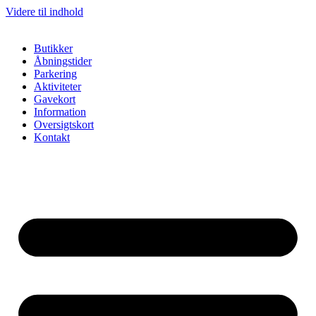
Videre til indhold
Butikker
Åbningstider
Parkering
Aktiviteter
Gavekort
Information
Oversigtskort
Kontakt