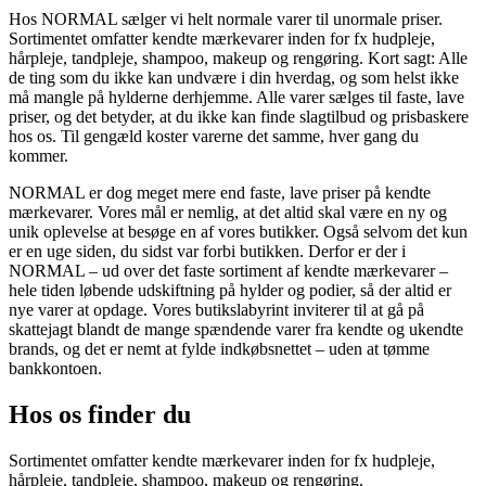
Hos NORMAL sælger vi helt normale varer til unormale priser.
Sortimentet omfatter kendte mærkevarer inden for fx hudpleje,
hårpleje, tandpleje, shampoo, makeup og rengøring. Kort sagt: Alle
de ting som du ikke kan undvære i din hverdag, og som helst ikke
må mangle på hylderne derhjemme. Alle varer sælges til faste, lave
priser, og det betyder, at du ikke kan finde slagtilbud og prisbaskere
hos os. Til gengæld koster varerne det samme, hver gang du
kommer.
NORMAL er dog meget mere end faste, lave priser på kendte
mærkevarer. Vores mål er nemlig, at det altid skal være en ny og
unik oplevelse at besøge en af vores butikker. Også selvom det kun
er en uge siden, du sidst var forbi butikken. Derfor er der i
NORMAL – ud over det faste sortiment af kendte mærkevarer –
hele tiden løbende udskiftning på hylder og podier, så der altid er
nye varer at opdage. Vores butikslabyrint inviterer til at gå på
skattejagt blandt de mange spændende varer fra kendte og ukendte
brands, og det er nemt at fylde indkøbsnettet – uden at tømme
bankkontoen.
Hos os finder du
Sortimentet omfatter kendte mærkevarer inden for fx hudpleje,
hårpleje, tandpleje, shampoo, makeup og rengøring.