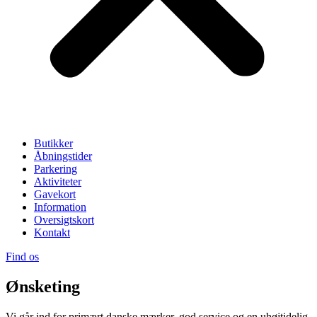
Butikker
Åbningstider
Parkering
Aktiviteter
Gavekort
Information
Oversigtskort
Kontakt
Find os
Ønsketing
Vi går ind for primært danske mærker, god service og en uhøjtidelig