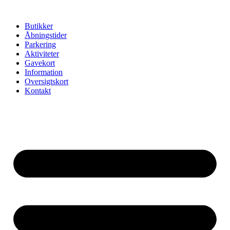
Videre
til
Butikker
indhold
Åbningstider
Parkering
Aktiviteter
Gavekort
Information
Oversigtskort
Kontakt