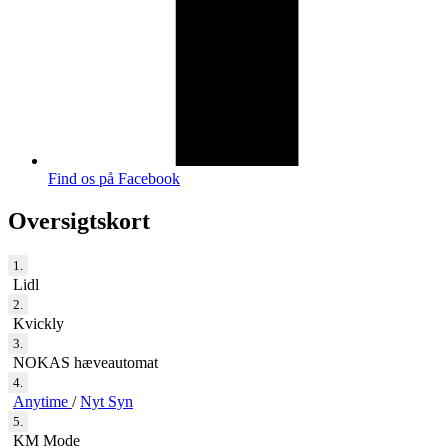
Find os på Facebook
Oversigtskort
1.
Lidl
2.
Kvickly
3.
NOKAS hæveautomat
4.
Anytime
/
Nyt Syn
5.
KM Mode