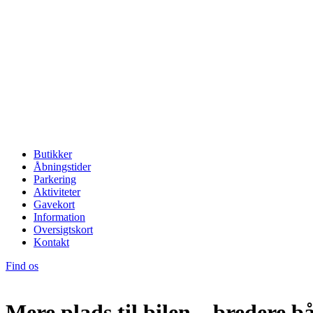
Butikker
Åbningstider
Parkering
Aktiviteter
Gavekort
Information
Oversigtskort
Kontakt
Find os
Mere plads til bilen – bredere b