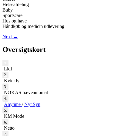
Helseafdeling
Baby
Sportscare
Hus og have
Håndkøb og medicin udlevering
Next
→
Oversigtskort
1.
Lidl
2.
Kvickly
3.
NOKAS hæveautomat
4.
Anytime
/
Nyt Syn
5.
KM Mode
6.
Netto
7.