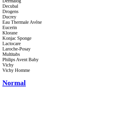
Dermalog
Decubal
Drogens
Ducrey
Eau Thermale Avéne
Eucerin
Klorane
Konjac Sponge
Lactocare
Laroche-Posay
Multitabs
Philips Avent Baby
Vichy
Vichy Homme
Normal