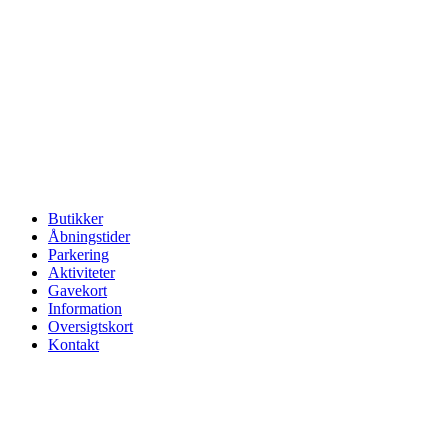
Videre
til
indhold
Butikker
Åbningstider
Parkering
Aktiviteter
Gavekort
Information
Oversigtskort
Kontakt