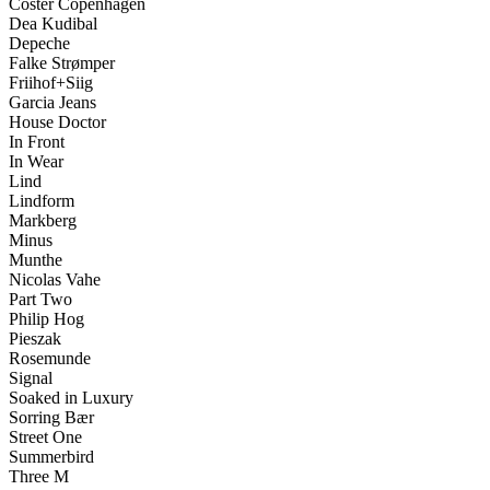
Coster Copenhagen
Dea Kudibal
Depeche
Falke Strømper
Friihof+Siig
Garcia Jeans
House Doctor
In Front
In Wear
Lind
Lindform
Markberg
Minus
Munthe
Nicolas Vahe
Part Two
Philip Hog
Pieszak
Rosemunde
Signal
Soaked in Luxury
Sorring Bær
Street One
Summerbird
Three M